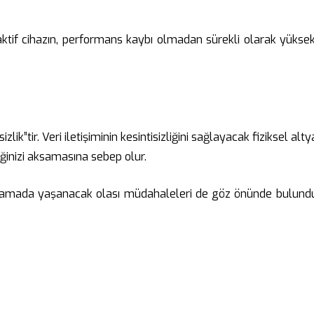
aktif cihazın, performans kaybı olmadan sürekli olarak yüksek k
zlik”tir. Veri iletişiminin kesintisizliğini sağlayacak fiziksel
iğinizi aksamasına sebep olur.
blolamada yaşanacak olası müdahaleleri de göz önünde bulunduru