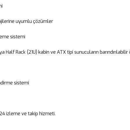
mi
ojilerine uyumlu çözümler
leme sistemi
 Half Rack (21U) kabin ve ATX tipi sunucuların barındırılabilir 
endirme sistemi
24 izleme ve takip hizmeti.