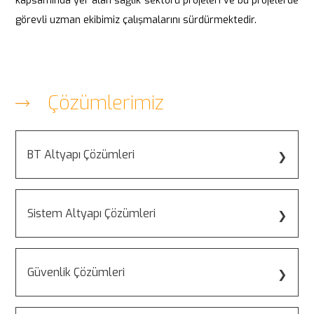
kapsamında yer alan sağlık sektörü projeleri ve bu projelerde
görevli uzman ekibimiz çalışmalarını sürdürmektedir.
Çözümlerimiz
BT Altyapı Çözümleri
- Yapısal Kablolama
Sistem Altyapı Çözümleri
- Sistem Odası Altyapı Çözümleri
- Server Altyapı Çözümleri
- Yangın Algılama
Güvenlik Çözümleri
- Veri Depolama Çözümleri
- Anons Sistemleri